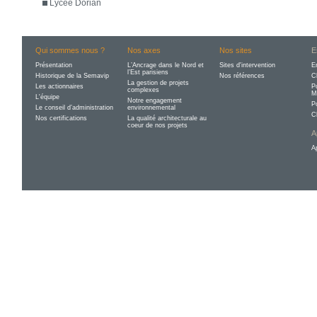
Lycée Dorian
Qui sommes nous ?
Nos axes
Nos sites
E
Présentation
L’Ancrage dans le Nord et
Sites d'intervention
E
l’Est parisiens
Historique de la Semavip
Nos références
C
La gestion de projets
Les actionnaires
P
complexes
M
L'équipe
Notre engagement
P
Le conseil d’administration
environnemental
C
Nos certifications
La qualité architecturale au
coeur de nos projets
A
A