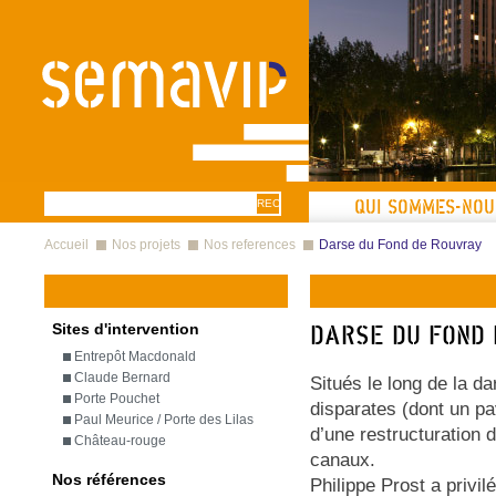
Aller au contenu principal
Formulaire
Recherche
QUI SOMMES-NOU
Vous êtes ici
de recherche
Accueil
Nos projets
Nos references
Darse du Fond de Rouvray
Sites d'intervention
Darse du Fond
Entrepôt Macdonald
Claude Bernard
Situés le long de la d
Porte Pouchet
disparates (dont un pavi
Paul Meurice / Porte des Lilas
d’une restructuration 
Château-rouge
canaux.
Nos références
Philippe Prost a privi