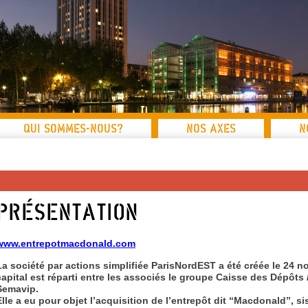
QUI SOMMES-NOUS?
NOS AXES
N
Présentation
www.entrepotmacdonald.com
La société par actions simplifiée ParisNordEST a été créée le 24 
capital est réparti entre les associés le groupe Caisse des Dépôts /
Semavip.
Elle a eu pour objet l’acquisition de l’entrepôt dit “Macdonald”, s