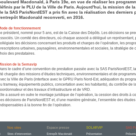
boulevard Macdonald, à Paris 19e, en vue de réaliser les program
définis par le PLU de la Ville de Paris. Aujourd'hui, la mission de 
de la SAS ParisNordEST a pris fin avec la réalisation des dernier
l'entrepôt Macdonald reconverti, en 2016.
Mode de fonctionnement
e président, nommé pour 5 ans, est de la Caisse des Dépôts. Les décisions se pre
ssociés. Un comité des directeurs, où chaque associé a délégué un représentant,
ollégiale les décisions concernant les produits et charges de l’opération, les prog
rescriptions urbaines, paysagères, environnementales et sociales, la stratégie de
hoix des prestataires.
Mission de la Semavip
ans le cadre d’une convention de prestation passée avec la SAS ParisNordEST, 
té chargée des missions d’études techniques, environnementales et de programmat
vec la Ville de Paris (interface avec le GPRU Paris Nord-Est, adéquation du pro
u tramway, équipements publics, concertation avec les habitants), du contrôle de la
oordonnateur et des travaux d’infrastructure et de VRD.
lle a assuré en outre le montage juridique de l’opération, la cession des droits à c
es décisions de ParisNordEST et, d’une manière générale, l’ensemble des études e
ndispensables à la bonne fin de l’opération.
Nos sites
Espace presse
SOLARVIP
SAS Pa
t
Sites d'intervention
Entrepôt Macdonald
Présentation
Présent