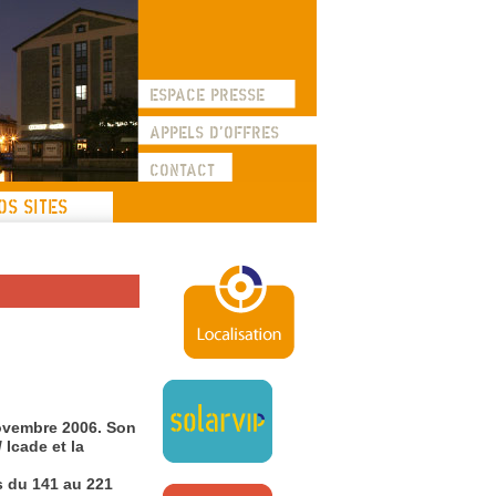
les sites de la SEMAVIP
ESPACE PRESSE
APPELS D'OFFRES
CONTACT
OS SITES
novembre 2006. Son
 Icade et la
is du 141 au 221