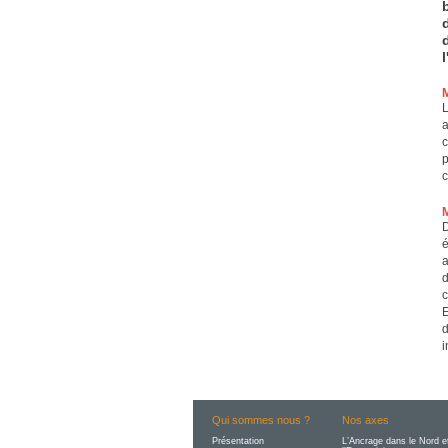
L
a
c
p
c
D
é
a
d
c
E
d
i
Qui sommes nous ?
Nos axes
Présentation
L’Ancrage dans le Nord e