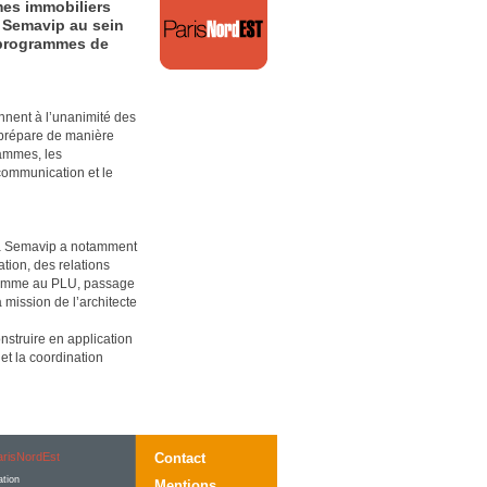
mes immobiliers
la Semavip au sein
s programmes de
nnent à l’unanimité des
 prépare de manière
rammes, les
 communication et le
la Semavip a notamment
ion, des relations
gramme au PLU, passage
 mission de l’architecte
onstruire en application
t la coordination
risNordEst
Contact
ation
Mentions