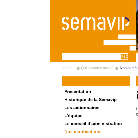
Aller au contenu principal
Formulaire
Recherche
Vous êtes ici
de recherche
Accueil
Qui sommes nous?
Nos certifi
Présentation
Historique de la Semavip
Les actionnaires
L
b
L'équipe
Le conseil d’administration
Nos certifications