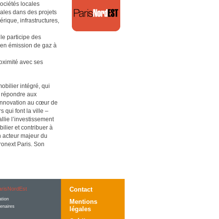
ociétés locales
iales dans des projets
ique, infrastructures,
lle participe des
 en émission de gaz à
oximité avec ses
bilier intégré, qui
r répondre aux
innovation au cœur de
 qui font la ville –
allie l’investissement
ilier et contribuer à
n acteur majeur du
ronext Paris. Son
risNordEst
Contact
ation
Mentions
tenaires
légales