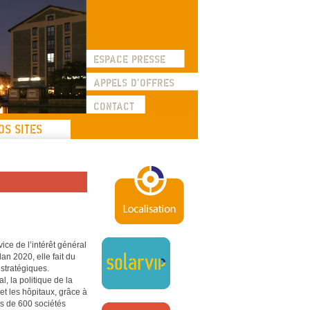
les sites de la SEMAVIP
ESPACE PRESSE
APPELS D'OFFRES
CONTACT
OS SITES
ice de l’intérêt général
n 2020, elle fait du
 stratégiques.
l, la politique de la
 et les hôpitaux, grâce à
lus de 600 sociétés