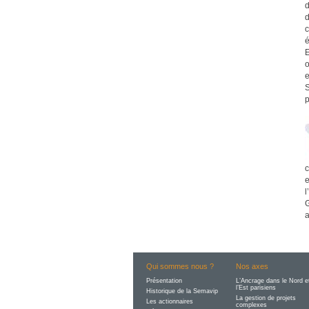
d
d
c
é
E
o
e
S
p
c
e
l
G
a
Qui sommes nous ?
Nos axes
Présentation
L’Ancrage dans le Nord e
l’Est parisiens
Historique de la Semavip
La gestion de projets
Les actionnaires
complexes