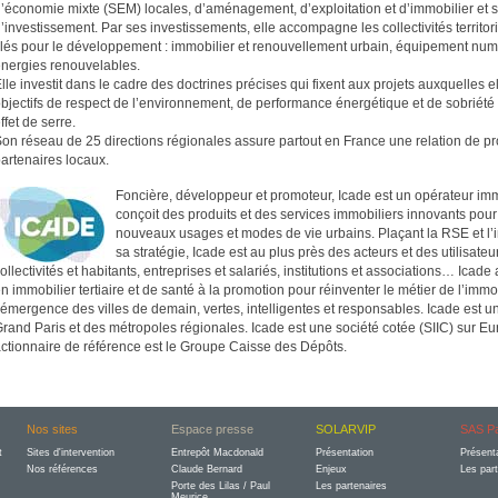
’économie mixte (SEM) locales, d’aménagement, d’exploitation et d’immobilier et s
’investissement. Par ses investissements, elle accompagne les collectivités territor
lés pour le développement : immobilier et renouvellement urbain, équipement numér
nergies renouvelables.
lle investit dans le cadre des doctrines précises qui fixent aux projets auxquelles e
bjectifs de respect de l’environnement, de performance énergétique et de sobriété
ffet de serre.
on réseau de 25 directions régionales assure partout en France une relation de pr
artenaires locaux.
Foncière, développeur et promoteur, Icade est un opérateur immo
conçoit des produits et des services immobiliers innovants pou
nouveaux usages et modes de vie urbains. Plaçant la RSE et l’
sa stratégie, Icade est au plus près des acteurs et des utilisateurs
ollectivités et habitants, entreprises et salariés, institutions et associations… Icade 
n immobilier tertiaire et de santé à la promotion pour réinventer le métier de l’immob
’émergence des villes de demain, vertes, intelligentes et responsables. Icade est u
rand Paris et des métropoles régionales. Icade est une société cotée (SIIC) sur Eu
ctionnaire de référence est le Groupe Caisse des Dépôts.
Nos sites
Espace presse
SOLARVIP
SAS Pa
t
Sites d'intervention
Entrepôt Macdonald
Présentation
Présent
Nos références
Claude Bernard
Enjeux
Les par
Porte des Lilas / Paul
Les partenaires
Meurice