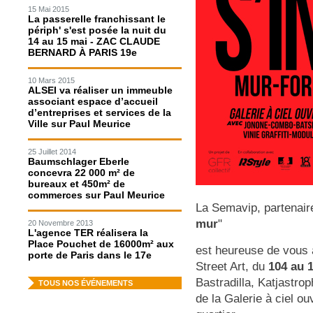
15 Mai 2015
La passerelle franchissant le
périph' s'est posée la nuit du
14 au 15 mai - ZAC CLAUDE
BERNARD À PARIS 19e
10 Mars 2015
ALSEI va réaliser un immeuble
associant espace d’accueil
d’entreprises et services de la
Ville sur Paul Meurice
25 Juillet 2014
Baumschlager Eberle
concevra 22 000 m² de
bureaux et 450m² de
commerces sur Paul Meurice
La Semavip, partenaire 
mur
"
20 Novembre 2013
L'agence TER réalisera la
Place Pouchet de 16000m² aux
est heureuse de vous 
porte de Paris dans le 17e
Street Art, du
104 au 1
Bastradilla, Katjastro
TOUS NOS ÉVÉNEMENTS
de la Galerie à ciel ou