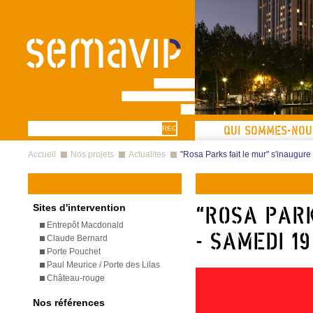
Aller au contenu principal
Formulaire
Recherche
QUI SOMMES-NOU
Vous êtes ici
de recherche
Accueil
Nos projets
Actualites
"Rosa Parks fait le mur" s'inaugu
Sites d'intervention
"Rosa Park
Entrepôt Macdonald
- samedi 1
Claude Bernard
Porte Pouchet
Paul Meurice / Porte des Lilas
Château-rouge
Nos références