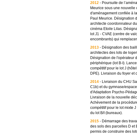
2012
- Poursuite de l’amén
Meurice sous une nouvelle
d'aménagement confiée à la
Paul Meurice. Désignation
architecte coordonnateur du
cinéma Etoile Lilas. Désigna
lot J1 - CVAE (centre de val
encombrants) qui remplacera 
2013
- Désignation des bail
architectes des lots de log
Désignation de l'opérateur 
périphérique (lot B-I). Lan
compétitif pour le lot J (hôte
DPE). Livraison du foyer et 
2014
- Livraison du CHU Sai
C1b) et du gymnase/espace
d'Adaptation Psycho-Pédago
Livraison de la nouvelle déc
Achèvement de la procédur
compétitif pour le lot mixte 
du lot B/I (bureaux).
2015
- Démarrage des trava
des sols des parcelles D et 
permis de construire des lots 