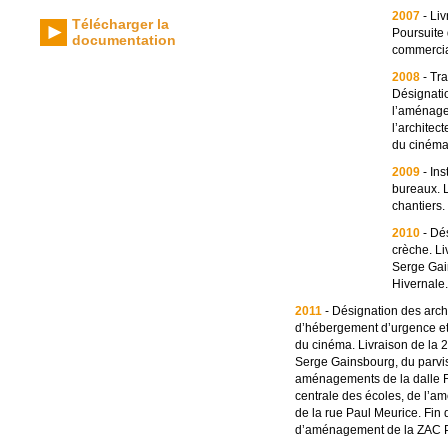
2007
- Liv
Télécharger la
Poursuite 
documentation
commercial
2008
- Tr
Désignatio
l’aménage
l’architec
du cinéma
2009
- Ins
bureaux. L
chantiers.
2010
- Dés
crèche. Li
Serge Gain
Hivernale.
2011
- Désignation des arch
d’hébergement d’urgence e
du cinéma. Livraison de la 2
Serge Gainsbourg, du parvi
aménagements de la dalle F
centrale des écoles, de l’a
de la rue Paul Meurice. Fin
d’aménagement de la ZAC Po