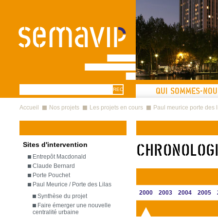
Aller au contenu principal
Formulaire
Recherche
QUI SOMMES-NOU
Vous êtes ici
de recherche
Accueil
Nos projets
Les projets en cours
Paul meurice porte des l
Sites d'intervention
Chronologi
Entrepôt Macdonald
Claude Bernard
Porte Pouchet
Paul Meurice / Porte des Lilas
2000
2003
2004
2005
Synthèse du projet
Faire émerger une nouvelle
centralité urbaine