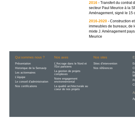
2016
- Transfert du contra
secteur Paul Meurice à la S
Aménagement, signé le 15 
2016-2020
- Construction et
immeubles de bureaux, de l
mixte J. Aménagement paysa
Meurice
Qui sommes nous ?
Nos axes
Nos sites
E
Présentation
L’Ancrage dans le Nord et
Sites d'intervention
E
l’Est parisiens
Historique de la Semavip
Nos références
C
La gestion de projets
Les actionnaires
P
complexes
M
L'équipe
Notre engagement
P
Le conseil d’administration
environnemental
C
Nos certifications
La qualité architecturale au
coeur de nos projets
A
A