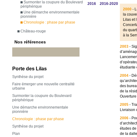
Surmonter la coupure du Boulevard
2016
2016-2020
périphérique
2000
- L
Une démarche environnementale
la couve
pionnière
Lilas et
Chronologie : phase par phase
Concerta
du quart
Château-rouge
à la Sem
Nos références
2003
- Sig
d’aménage
Lancement
d’opérateu
étudiante
Porte des Lilas
2004
- Dé
Synthèse du projet
qu’archit
Faire émerger une nouvelle centralité
des burea
urbaine
de la rési
Surmonter la coupure du Boulevard
Ouverture 
périphérique
2005
- Tr
Une démarche environnementale
Livraison 
pionnière
2006
- Pou
Chronologie : phase par phase
d’archite
Synthèse du projet
études de
Plan
de la dalle